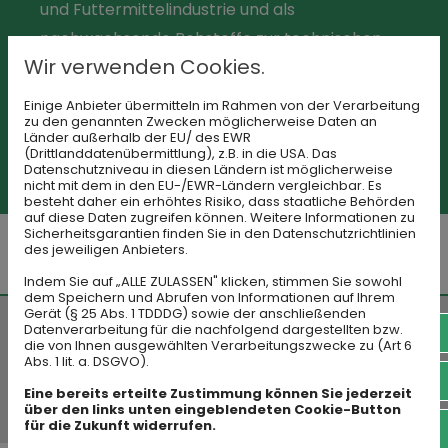
und Futtermittelindustrie und als
nachwachsende Rohstoffe zur technischen
Wir verwenden Cookies.
Verwendung. Unsere Prozesse sind
dementsprechend optimiert, sodass wir
Einige Anbieter übermitteln im Rahmen von der Verarbeitung
zu den genannten Zwecken möglicherweise Daten an
unsere hohe Produktqualität jederzeit
Länder außerhalb der EU/ des EWR
gewährleisten können.
(Drittlanddatenübermittlung), z.B. in die USA. Das
Datenschutzniveau in diesen Ländern ist möglicherweise
nicht mit dem in den EU-/EWR-Ländern vergleichbar. Es
besteht daher ein erhöhtes Risiko, dass staatliche Behörden
auf diese Daten zugreifen können. Weitere Informationen zu
Sicherheitsgarantien finden Sie in den Datenschutzrichtlinien
des jeweiligen Anbieters.
Indem Sie auf „ALLE ZULASSEN" klicken, stimmen Sie sowohl
dem Speichern und Abrufen von Informationen auf Ihrem
Gerät (§ 25 Abs. 1 TDDDG) sowie der anschließenden
Datenverarbeitung für die nachfolgend dargestellten bzw.
(0 3
NEUGIERIG AUF UNSERE SPEISEKARTE?
die von Ihnen ausgewählten Verarbeitungszwecke zu (Art 6
Abs. 1 lit. a. DSGVO).
HIER KLICKEN!
inf
Eine bereits erteilte Zustimmung können Sie jederzeit
über den links unten eingeblendeten Cookie-Button
für die Zukunft widerrufen.
fac